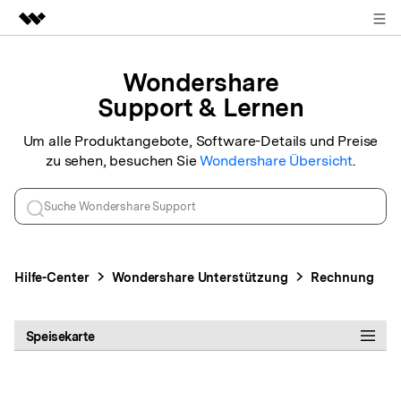
ANMELDEN
Top-Produkte
Wondershare
KI-gestützte digitale Kreativität
Support & Lernen
Business
Dienstprogramme
Überblick
Um alle Produktangebote, Software-Details und Preise
Über uns
zu sehen, besuchen Sie
Wondershare
Übersicht
.
Lösungen
Presseraum
Shop
Hilfe-Center
Wondershare
Unterstützung
Rechnung
Support
Speisekarte
Suchen