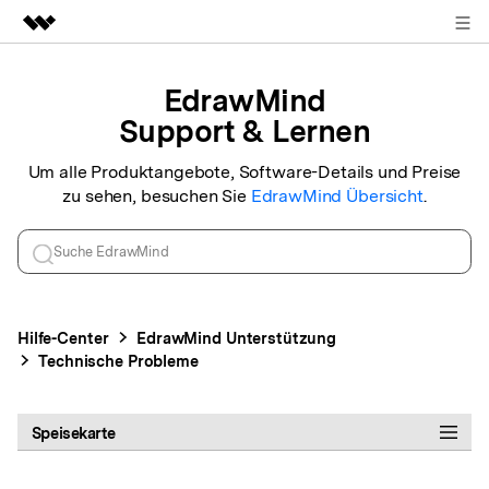
ANMELDEN
Top-Produkte
EdrawMind
KI-gestützte digitale Kreativität
Support & Lernen
Business
Dienstprogramme
Überblick
Um alle Produktangebote, Software-Details und Preise
Über uns
zu sehen, besuchen Sie
EdrawMind
Übersicht
.
Lösungen
Presseraum
Shop
Hilfe-Center
EdrawMind
Unterstützung
Support
Technische Probleme
Suchen
Speisekarte